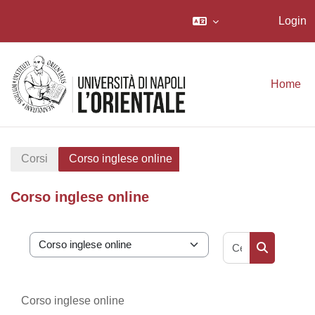
Login
Vai al contenuto principale
Home
Corsi
Corso inglese online
Corso inglese online
Cerca corsi
Categorie di corso
Cerca corsi
Corso inglese online