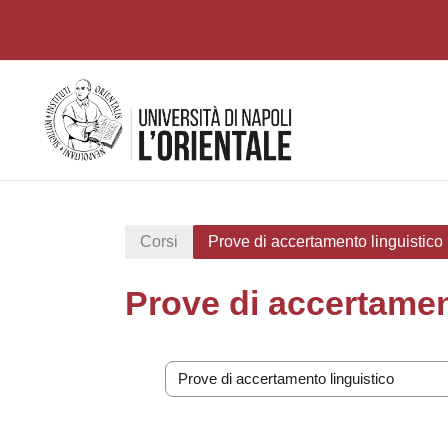
Vai al contenuto principale
Corsi
Prove di accertamento linguistico
Prove di accertamen
Categorie di corso