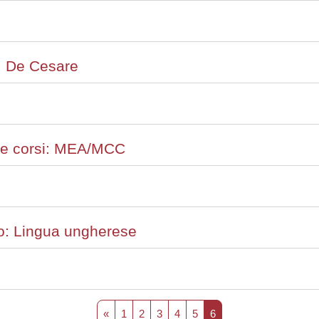
F. De Cesare
ale corsi: MEA/MCC
co: Lingua ungherese
Pagina precedente
Pagina 1
Pagina 2
Pagina 3
Pagina 4
Pagina 5
Pagina 6
«
1
2
3
4
5
6