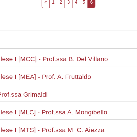
Pagina precedente
Pagina 1
Pagina 2
Pagina 3
Pagina 4
Pagina 5
Pagina 6
«
1
2
3
4
5
6
lese I [MCC] - Prof.ssa B. Del Villano
lese I [MEA] - Prof. A. Fruttaldo
Prof.ssa Grimaldi
glese I [MLC] - Prof.ssa A. Mongibello
glese I [MTS] - Prof.ssa M. C. Aiezza