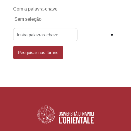
Com a palavra-chave
Itens selecionados:
Sem seleção
▼
Pesquisar nos fóruns