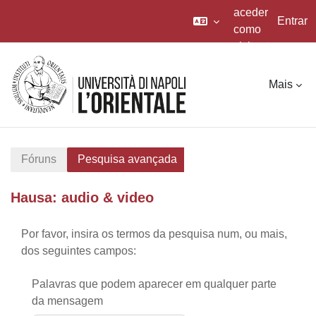
aceder
Entrar
como
visitante
Ir para o conteúdo principal
Mais
Fóruns
Pesquisa avançada
Hausa: audio & video
Por favor, insira os termos da pesquisa num, ou mais,
dos seguintes campos:
Palavras que podem aparecer em qualquer parte
da mensagem