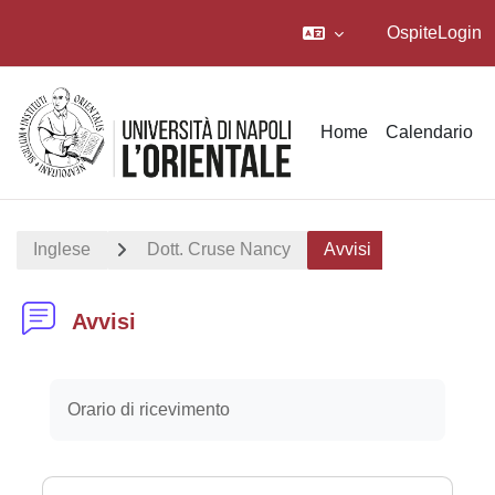
Ospite
Login
Vai al contenuto principale
Home
Calendario
Inglese
Dott. Cruse Nancy
Avvisi
Avvisi
Aggregazione dei criteri
Orario di ricevimento