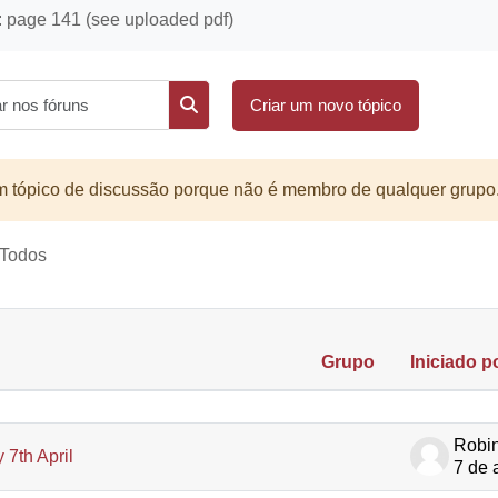
page 141 (see uploaded pdf)
Pesquisar nos fóruns
Criar um novo tópico
Pesquisar nos fóruns
m tópico de discussão porque não é membro de qualquer grupo
 Todos
Grupo
Iniciado p
icos. A mostrar 1 de 1 tópicos
Robin
 7th April
7 de 