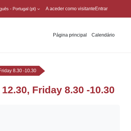
uês - Portugal ‎(pt)‎
A aceder como visitante
Entrar
Página principal
Calendário
Friday 8.30 -10.30
12.30, Friday 8.30 -10.30