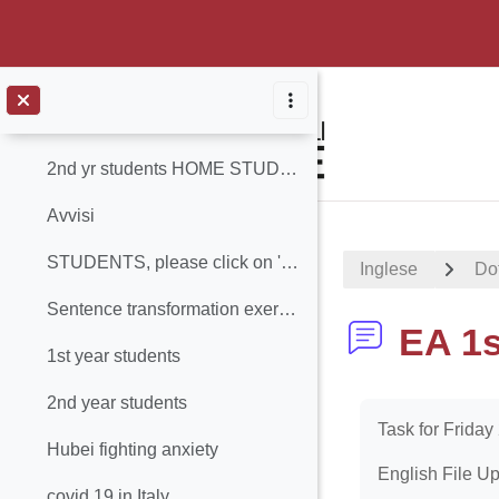
LISTENING WEBSITES
Dott. Lindsay Robin
Ir para o conteúdo principal
Contrair
Mock Test 1 (copia)
2nd yr students HOME STUDY reading comprehension
Avvisi
STUDENTS, please click on 'avvisi' for updated timetable news
Inglese
Do
Sentence transformation exercise (with answers)
EA 1s
1st year students
2nd year students
Requisitos de 
Task for Friday
Hubei fighting anxiety
English File Up
covid 19 in Italy