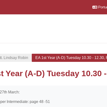
Portug
tt. Lindsay Robin
EA 1st Year (A-D) Tuesday 10.30 - 12.30, 
t Year (A-D) Tuesday 10.30 - 
conclusão
 27th March:
per Intermediate: page 48 -51