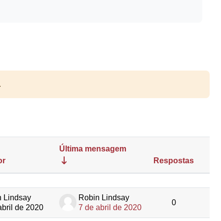
.
Última mensagem
or
Respostas
Açõ
 Lindsay
Robin Lindsay
0
abril de 2020
7 de abril de 2020