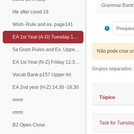
Grammar Bank: 
life after covid 19
Wish- Rule and ex. page141
EA 1st Year (A-D) Tuesday 10.30 - 12.30, Friday 8.30 -10.30
5a Gram Rules and Ex. Upper Intermediate p140
Não pode criar u
EA 1st Year (N-Z) Friday 12.30 -14.30
Grupos separados:
Vocab Bank p157 Upper Int
EA 2nd year (H-Z) 14.30 -16.30
Tópico
rrrrrrr
Estado
Lista de tóp
rrrrrrr
Task for Tuesday
B2 Open Close