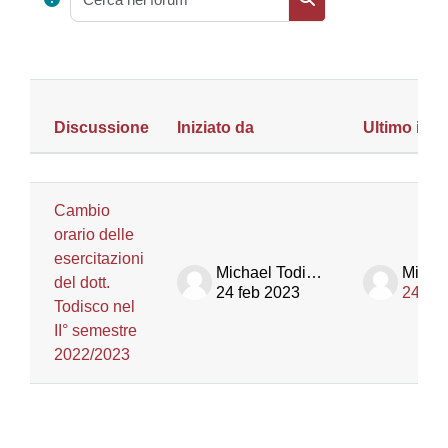
Cerca nei forum
Discussione
Iniziato da
Ultimo inte
Stato
Elenco delle discussioni. Visualizza
Cambio
orario delle
esercitazioni
Michael Todisco
del dott.
24 feb 2023
24 feb
Todisco nel
II° semestre
2022/2023