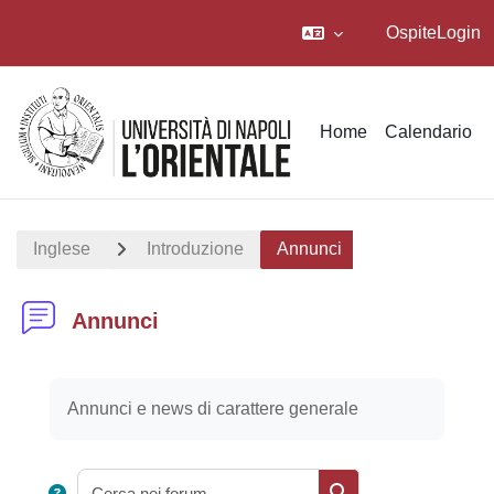
Ospite
Login
Vai al contenuto principale
Home
Calendario
Inglese
Introduzione
Annunci
Annunci
Aggregazione dei criteri
Annunci e news di carattere generale
Cerca nei forum