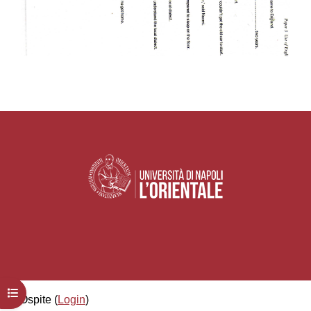
Apri indice del corso
Ospite (
Login
)