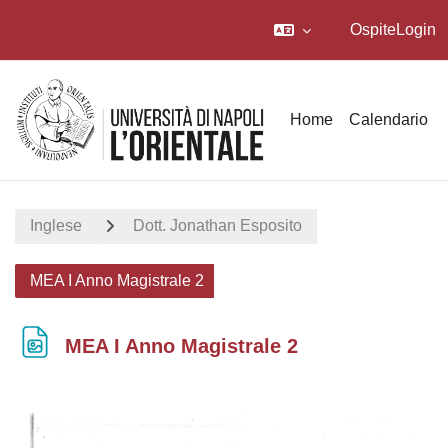
Ospite
Login
Vai al contenuto principale
Home
Calendario
Inglese
Dott. Jonathan Esposito
MEA I Anno Magistrale 2
MEA I Anno Magistrale 2
Aggregazione dei criteri