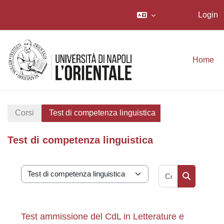
Login
Vai al contenuto principale
Home
Corsi
Test di competenza linguistica
Test di competenza linguistica
Cerca corsi
Categorie di corso
Cerca corsi
Test ammissione del CdL in Letterature e